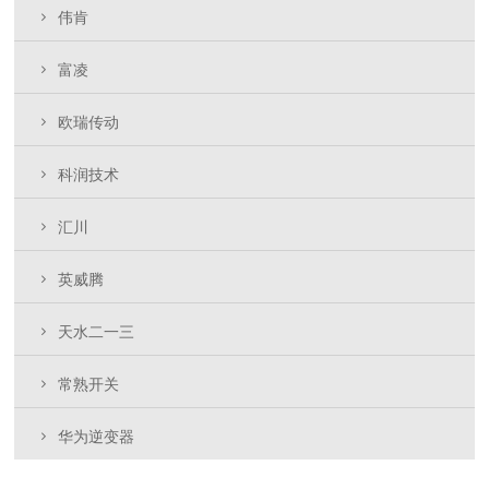
伟肯
富凌
欧瑞传动
科润技术
汇川
英威腾
天水二一三
常熟开关
华为逆变器