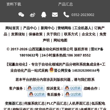
资料下载
产品汇总
0352-2023002
网站首页
|
产品中心
|
新闻中心
|
营销网络
|
工业机器人
|
订购产
品
|
发票须知
|
保修政策
|
关于我们
|
联系方式
|
企业文化
|
免责
声明
|
网站地图
© 2017-2026 山西冠赢自动化科技有限公司 版权所有
|
晋ICP备
18010632号
|24小时服务热线:186 3087 8552
【冠赢自动化】- 专注于自动化领域的产品分销和系统集成业务+工
业自动化产品一站式采购
晋公网安备 14020202000164号
若本平台的部分内容涉及到版权问题，请与我们联系
客户服务：
投诉意见：
战略合作：
售后服务：
变频器汇总
|
伺服系统汇总
|
PLC产品汇总
|
人机界面汇总
|
低压配电
汇总
|
控制元件汇总
|
软启动产品汇总
|
工控机汇总
|
传感器汇总
|
工业