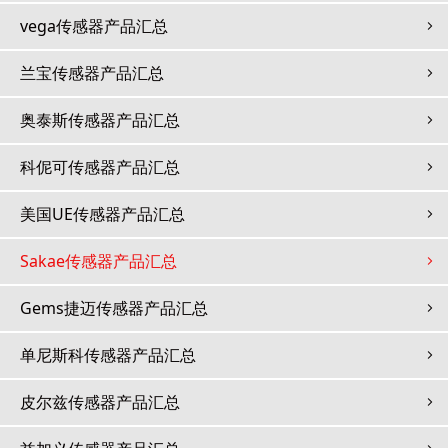
vega传感器产品汇总
兰宝传感器产品汇总
奥泰斯传感器产品汇总
科伲可传感器产品汇总
美国UE传感器产品汇总
Sakae传感器产品汇总
Gems捷迈传感器产品汇总
单尼斯科传感器产品汇总
皮尔兹传感器产品汇总