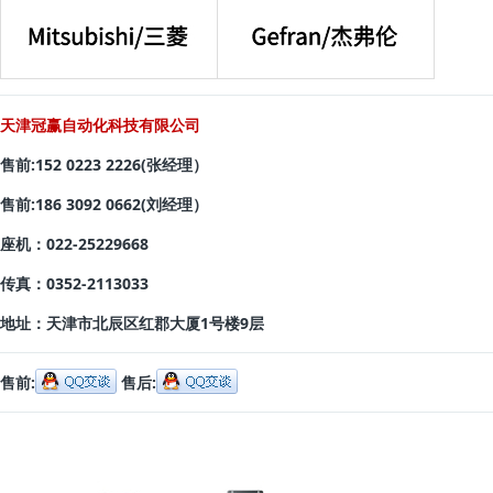
天津冠赢自动化科技有限公司
售前:152 0223 2226(张经理）
售前:186 3092 0662(刘经理）
座机：022-25229668
传真：0352-2113033
地址：
天津市北辰区红郡大厦1号楼9层
售前:
售后: