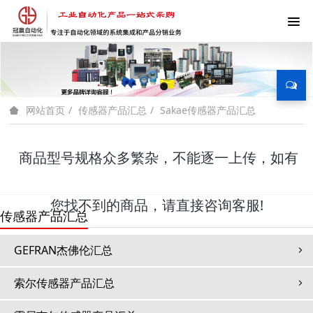
传感器产品汇总
Sakae传感器产品汇总
网站首页
商品型号规格众多繁杂，不能逐一上传，如有
您找不到的商品，请直接咨询客服!
传感器产品汇总
GEFRAN杰佛伦汇总
索尔传感器产品汇总